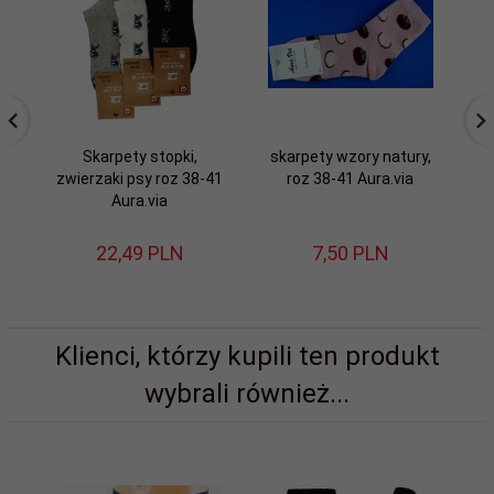
Skarpety stopki,
skarpety wzory natury,
zwierzaki psy roz 38-41
roz 38-41 Aura.via
k
Aura.via
22,
49
PLN
7,
50
PLN
Klienci, którzy kupili ten produkt
wybrali również...