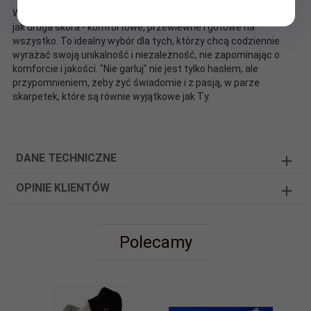
Wykonane z najwyższej jakości bawełny, skarpetki AuraVia są
jak druga skóra - komfortowe, przewiewne i gotowe na
wszystko. To idealny wybór dla tych, którzy chcą codziennie
wyrażać swoją unikalność i niezależność, nie zapominając o
komforcie i jakości. "Nie garluj" nie jest tylko hasłem, ale
przypomnieniem, żeby żyć świadomie i z pasją, w parze
skarpetek, które są równie wyjątkowe jak Ty.
DANE TECHNICZNE
OPINIE KLIENTÓW
Polecamy