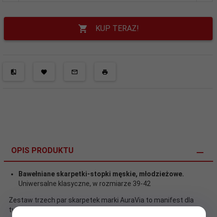
KUP TERAZ!
OPIS PRODUKTU
Bawełniane skarpetki-stopki męskie, młodzieżowe.
Uniwersalne klasyczne, w rozmiarze 39-42
Zestaw trzech par skarpetek marki AuraVia to manifest dla
tych, którzy traktują życie jak sztukę i każdy dzień jak nowe