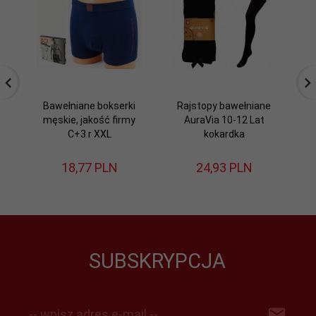
Bawełniane bokserki
Rajstopy bawełniane
S
męskie, jakość firmy
AuraVia 10-12 Lat
'N
C+3 r XXL
kokardka
18,
77
PLN
24,
93
PLN
SUBSKRYPCJA
-- wpisz adres e-mail --