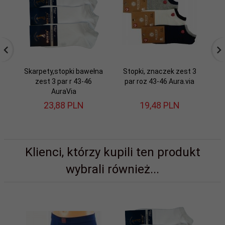
Skarpety,stopki bawełna
Stopki, znaczek zest 3
Sk
zest 3 par r 43-46
par roz 43-46 Aura.via
AuraVia
23,
88
PLN
19,
48
PLN
Klienci, którzy kupili ten produkt
wybrali również...