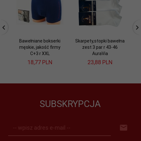
Bawełniane bokserki
Skarpety,stopki bawełna
męskie, jakość firmy
zest 3 par r 43-46
z
C+3 r XXL
AuraVia
18,
77
PLN
23,
88
PLN
SUBSKRYPCJA
-- wpisz adres e-mail --