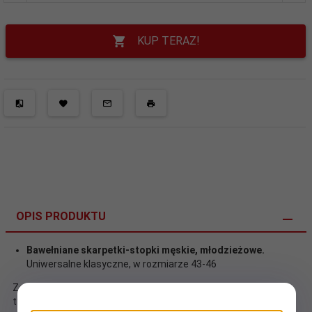
KUP TERAZ!
OPIS PRODUKTU
Bawełniane skarpetki-stopki męskie, młodzieżowe.
Uniwersalne klasyczne, w rozmiarze 43-46
Zestaw trzech par skarpetek marki AuraVia to manifest dla
tych, którzy traktują życie jak sztukę i każdy dzień jak nowe