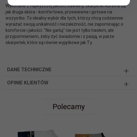
Wykonane z najwyższej jakości bawełny, skarpetki AuraVia są
jak druga skóra - komfortowe, przewiewne i gotowe na
wszystko. To idealny wybór dla tych, którzy chcą codziennie
wyrażać swoją unikalność i niezależność, nie zapominając o
komforcie i jakości. "Nie garluj" nie jest tylko hasłem, ale
przypomnieniem, żeby żyć świadomie i z pasją, w parze
skarpetek, które są równie wyjątkowe jak Ty.
DANE TECHNICZNE
OPINIE KLIENTÓW
Polecamy