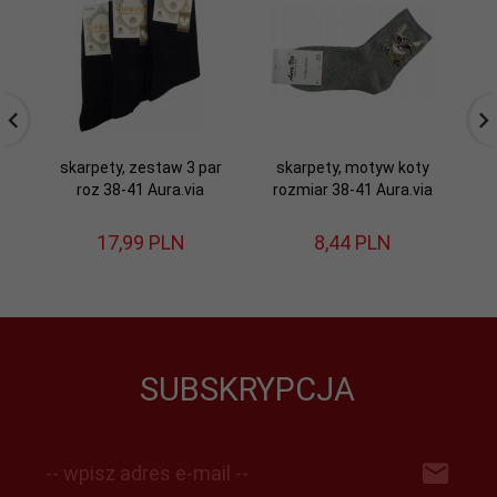
skarpety, zestaw 3 par
skarpety, motyw koty
s
roz 38-41 Aura.via
rozmiar 38-41 Aura.via
r
17,
99
PLN
8,
44
PLN
SUBSKRYPCJA
-- wpisz adres e-mail --