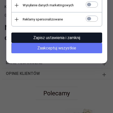
Wysyłanie danych marketingowych
Kielce.
Galeria "Planty" stoisko 47A
Reklamy spersonalizowane
Najwyższa jakość - optymalna
cena !
Zapisz ustawienia i zamknij
Zaakceptuj wszystkie
DANE TECHNICZNE
OPINIE KLIENTÓW
Polecamy