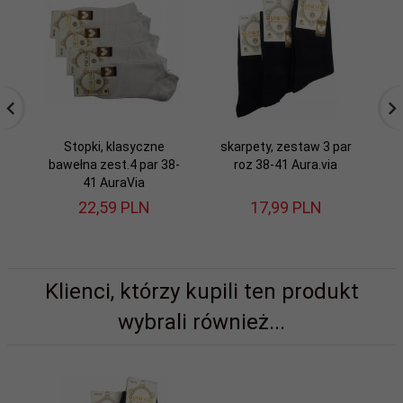
Stopki, klasyczne
skarpety, zestaw 3 par
bawełna zest.4 par 38-
roz 38-41 Aura.via
k
41 AuraVia
22,
59
PLN
17,
99
PLN
Klienci, którzy kupili ten produkt
wybrali również...