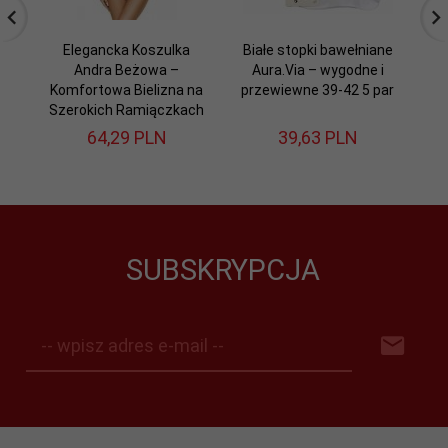
Elegancka Koszulka
Białe stopki bawełniane
K
Andra Beżowa –
Aura.Via – wygodne i
Au
Komfortowa Bielizna na
przewiewne 39-42 5 par
Szerokich Ramiączkach
64,
29
PLN
39,
63
PLN
SUBSKRYPCJA
-- wpisz adres e-mail --