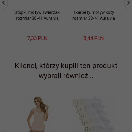
Stopki, motyw zwierzaki
skarpety, motyw koty
s
rozmiar 38-41 Aura.via
rozmiar 38-41 Aura.via
r
7,
33
PLN
8,
44
PLN
Klienci, którzy kupili ten produkt
wybrali również...