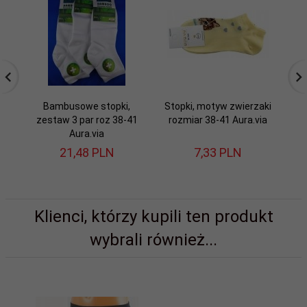
Bambusowe stopki,
Stopki, motyw zwierzaki
O
zestaw 3 par roz 38-41
rozmiar 38-41 Aura.via
ce
Aura.via
21,
48
PLN
7,
33
PLN
Klienci, którzy kupili ten produkt
wybrali również...