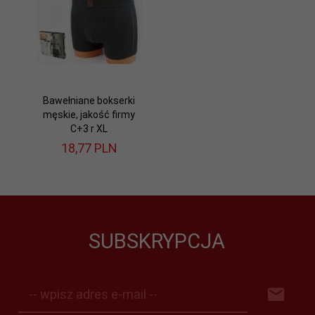
Bawełniane bokserki
męskie, jakość firmy
C+3 r XL
18,
77
PLN
SUBSKRYPCJA
-- wpisz adres e-mail --