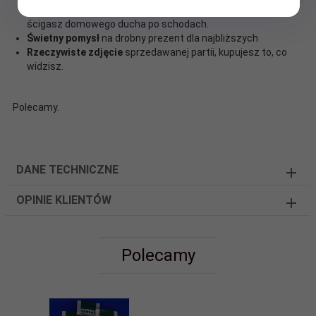
ściągacze zapewniają, że skarpetki nie zsuwają się, gdy
ścigasz domowego ducha po schodach.
Świetny pomysł
na drobny prezent dla najbliższych
Rzeczywiste zdjęcie
sprzedawanej partii, kupujesz to, co
widzisz.
Polecamy.
DANE TECHNICZNE
OPINIE KLIENTÓW
Polecamy