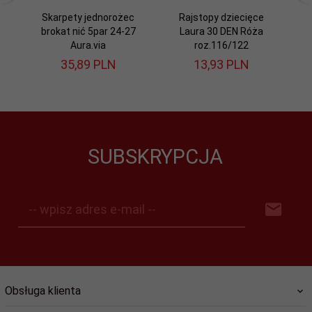
Skarpety jednorożec
Rajstopy dziecięce
brokat nić 5par 24-27
Laura 30 DEN Róża
L
Aura.via
roz.116/122
35,
89
PLN
13,
93
PLN
SUBSKRYPCJA
-- wpisz adres e-mail --
Obsługa klienta