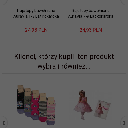
Rajstopy bawełniane
Rajstopy bawełniane
AuraVia 1-3 Lat kokardka
AuraVia 7-9 Lat kokardka
Au
24,
93
PLN
24,
93
PLN
Klienci, którzy kupili ten produkt
wybrali również...