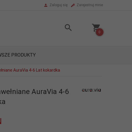
Zaloguj się
Zarejestruj mnie
0
SZE PRODUKTY
łniane AuraVia 4-6 Lat kokardka
awełniane AuraVia 4-6
ka
N