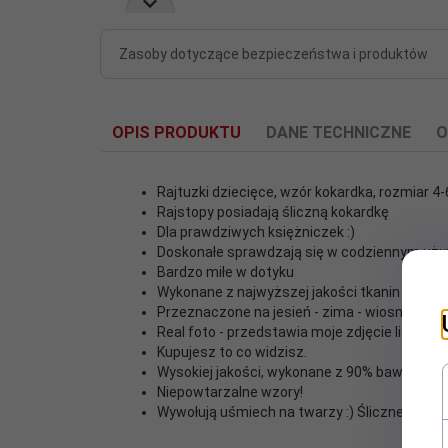
Zasoby dotyczące bezpieczeństwa i produktów
OPIS PRODUKTU
DANE TECHNICZNE
O
Rajtuzki dziecięce, wzór kokardka, rozmiar 4
Rajstopy posiadają śliczną kokardkę
Dla prawdziwych księżniczek :)
Doskonałe sprawdzają się w codziennym uż
Cechy
Bardzo miłe w dotyku
Wysoka zawartość bawełny
dodatkowe:
Wykonane z najwyższej jakości tkanin
Przeznaczone na jesień - zima - wiosna
Real foto - przedstawia moje zdjęcie licytowan
EAN:
6935862750425
Kupujesz to co widzisz.
Wysokiej jakości, wykonane z 90% bawełny,5%
Płeć:
Dziewczynki
Niepowtarzalne wzory!
Wywołują uśmiech na twarzy :) Śliczne :)
Rozmiar:
104