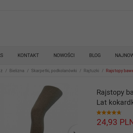
AS
KONTAKT
NOWOŚCI
BLOG
NAJNOW
eż
Bielizna
Skarpetki, podkolanówki
Rajtuzki
Rajstopy bawe
Rajstopy b
Lat kokard
24,
93
PL