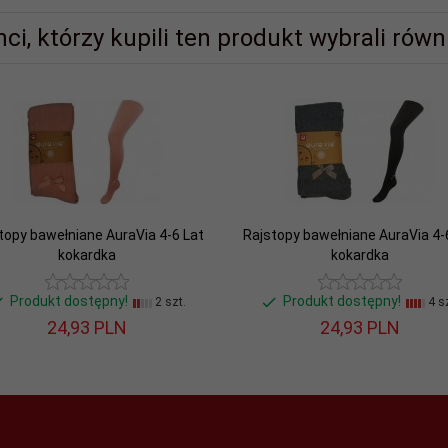
nci, którzy kupili ten produkt wybrali równi
topy bawełniane AuraVia 4-6 Lat
Rajstopy bawełniane AuraVia 4-
kokardka
kokardka
Produkt dostępny!
Produkt dostępny!
2 szt.
4 sz
24,
93
PLN
24,
93
PLN