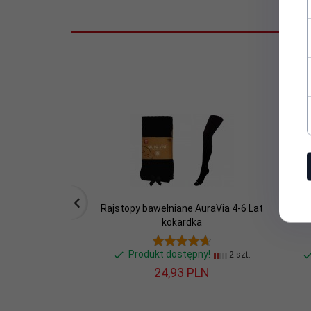
Sezon:
wiosenny,jesienny,zimowy
Stan:
Nowy
Wiek
4 lata +
dziecka:
Rajstopy bawełniane AuraVia 4-6 Lat
Rajs
kokardka
Produkt dostępny!
2 szt.
24,
93
PLN