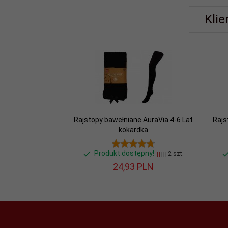
Klie
Rajstopy bawełniane AuraVia 4-6 Lat
Rajs
kokardka
Produkt dostępny!
2 szt.
24,
93
PLN