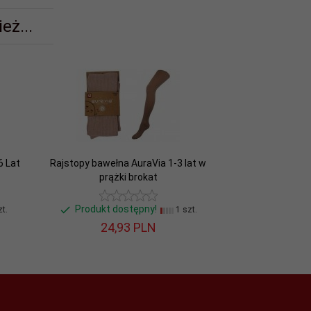
eż...
6 Lat
Rajstopy bawełna AuraVia 1-3 lat w
prążki brokat
Produkt dostępny!
t.
1 szt.
24,
93
PLN