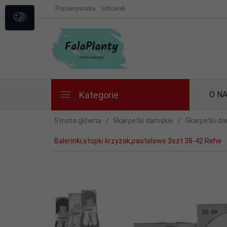
Porównywarka
Schowek
Kategorie
O N
Strona główna
Skarpetki damskie
Skarpetki da
Balerinki,stopki krzyżak,pastelowe 3szt 38-42 Rehe