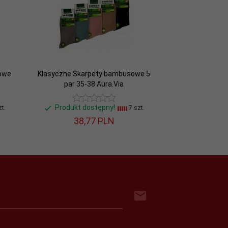
lowe
Klasyczne Skarpety bambusowe 5
par 35-38 Aura.Via
Produkt dostępny!
t.
7 szt.
38,
77
PLN