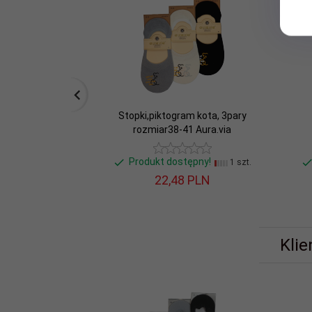
Stopki,piktogram kota, 3pary
rozmiar38-41 Aura.via
Produkt dostępny!
1 szt.
22,
48
PLN
Klie