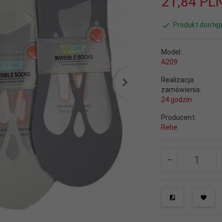
21,
84
PL
Produkt dostęp
Model:
A209
Realizacja
zamówienia:
24 godzin
Producent:
Rehe