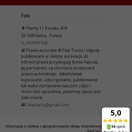
Fala
Planty 11 Stoisko 47A
25-508
Kielce
,
Polska
692990768
Prawa autorskie © Fala Treści i zdjęcia
publikowane w sklepie auravia.pl, do
których prawa przysługują firmie Fala lub
jej partnerom, są chronione przepisami
prawa autorskiego. Jakiekolwiek
kopiowanie, udostępnianie, publikowanie
lub wykorzystywanie naszych zdjęć i
treści bez uprzedniej, pisemnej zgody jest
zabronione.
falaplanty@gmail.com
Informacja o cookies
|
oprogramowanie sklepu internetowego
RedCart.pl