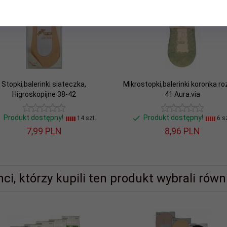
Stopki,balerinki siateczka,
Mikrostopki,balerinki koronka ro
Higroskopijne 38-42
41 Aura.via
Produkt dostępny!
Produkt dostępny!
14 szt.
6 sz
7,
99
PLN
8,
96
PLN
nci, którzy kupili ten produkt wybrali równi