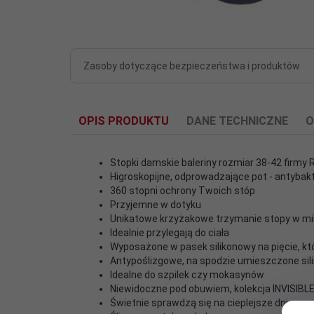
Zasoby dotyczące bezpieczeństwa i produktów
OPIS PRODUKTU
DANE TECHNICZNE
O
Stopki damskie baleriny rozmiar 38-42 firmy 
Higroskopijne, odprowadzające pot - antybak
360 stopni ochrony Twoich stóp
Przyjemne w dotyku
Cechy
Unikatowe krzyżakowe trzymanie stopy w mik
Higroskopijne - 360° ochrona T
dodatkowe:
Idealnie przylegają do ciała
Wyposażone w pasek silikonowy na pięcie, kt
Antypoślizgowe, na spodzie umieszczone si
EAN:
6971919667087
Idealne do szpilek czy mokasynów
Niewidoczne pod obuwiem, kolekcja INVISIB
Fason:
Balerinki
Świetnie sprawdzą się na cieplejsze dni