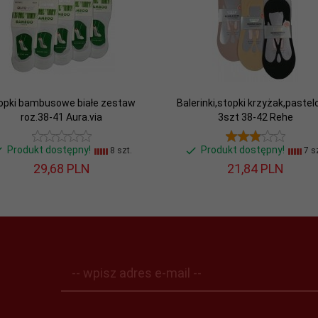
opki bambusowe białe zestaw
Balerinki,stopki krzyżak,paste
roz.38-41 Aura.via
3szt 38-42 Rehe
Produkt dostępny!
Produkt dostępny!
8 szt.
7 sz
29,
68
PLN
21,
84
PLN
-- wpisz adres e-mail --