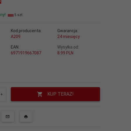
N
ny!
5 szt.
Kod producenta:
Gwarancja:
A209
24 miesięcy
EAN:
Wysyłka od:
6971919667087
8.99 PLN
KUP TERAZ!