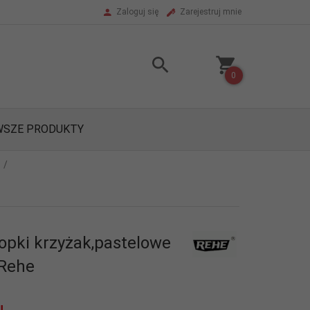
Zaloguj się
Zarejestruj mnie
0
SZE PRODUKTY
topki krzyżak,pastelowe
 Rehe