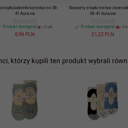
ostopki,balerinki koronka roz 38-
Skarpety stopki motyw zwierzak
41 Aura.via
38-41 Aura,via
Produkt dostępny!
Produkt dostępny!
2 szt.
3 sz
8,
96
PLN
21,
22
PLN
nci, którzy kupili ten produkt wybrali równi