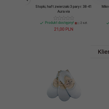
Stopki, haft zwierzaki 3 pary r. 38-41
Mikr
Aura.via
Produkt dostępny!
2 szt.
21,
00
PLN
Klie