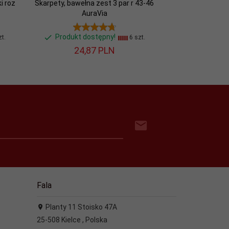
i roz
Skarpety, bawełna zest 3 par r 43-46
AuraVia
Produkt dostępny!
t.
6 szt.
24,
87
PLN
Fala
Planty 11 Stoisko 47A
25-508
Kielce
,
Polska