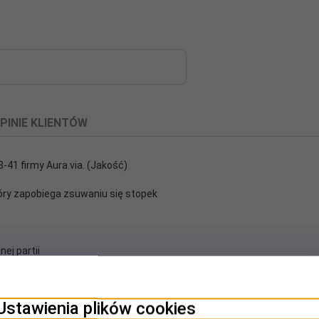
PINIE KLIENTÓW
-41 firmy Aura.via. (Jakość)
óry zapobiega zsuwaniu się stopek
y
ej partii
łny,10% poliamid, 5% elastan
Ustawienia plików cookies