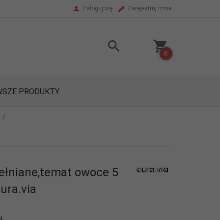
Zaloguj się
Zarejestruj mnie
0
SZE PRODUKTY
ełniane,temat owoce 5
ura.via