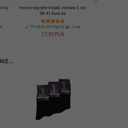
i roz
mocno wycięte stopki, zestaw 3, roz
Stopki,balerinki
38-41 Aura.via
kolo
Produkt dostępny!
Produkt d
t.
2 szt.
17,
55
PLN
21,
eż...