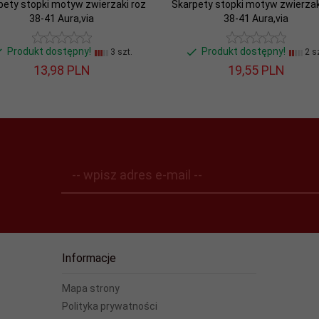
pety stopki motyw zwierzaki roz
Skarpety stopki motyw zwierzak
38-41 Aura,via
38-41 Aura,via
Produkt dostępny!
Produkt dostępny!
3 szt.
2 sz
13,
98
PLN
19,
55
PLN
-- wpisz adres e-mail --
Informacje
Mapa strony
Polityka prywatności