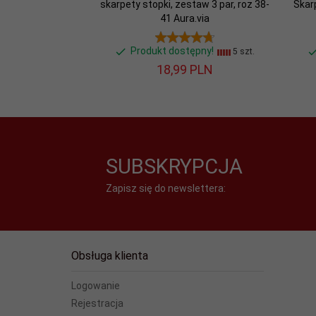
skarpety stopki, zestaw 3 par, roz 38-
Skar
41 Aura.via
Produkt dostępny!
5 szt.
18,
99
PLN
SUBSKRYPCJA
Zapisz się do newslettera:
Obsługa klienta
Logowanie
Rejestracja