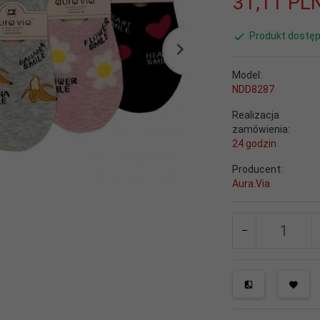
31,
11
PL
Produkt dostęp
Model:
NDD8287
Realizacja
zamówienia:
24 godzin
Producent:
Aura.Via