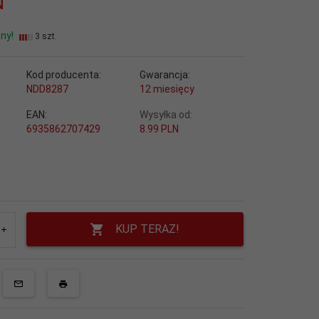
N
ny!
3 szt.
Kod producenta:
Gwarancja:
NDD8287
12 miesięcy
EAN:
Wysyłka od:
6935862707429
8.99 PLN
KUP TERAZ!