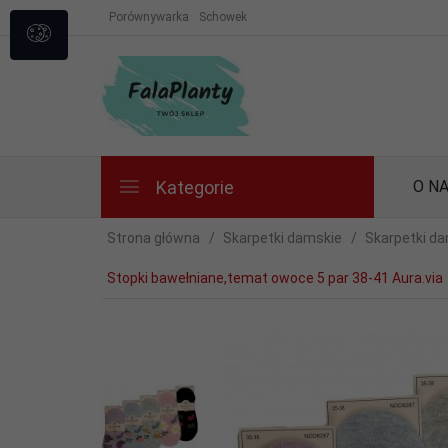
Porównywarka
Schowek
Kategorie
O N
Strona główna
Skarpetki damskie
Skarpetki da
Stopki bawełniane,temat owoce 5 par 38-41 Aura.via