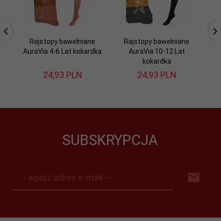
Rajstopy bawełniane
Rajstopy bawełniane
AuraVia 4-6 Lat kokardka
AuraVia 10-12 Lat
Au
kokardka
24,
93
PLN
24,
93
PLN
SUBSKRYPCJA
-- wpisz adres e-mail --