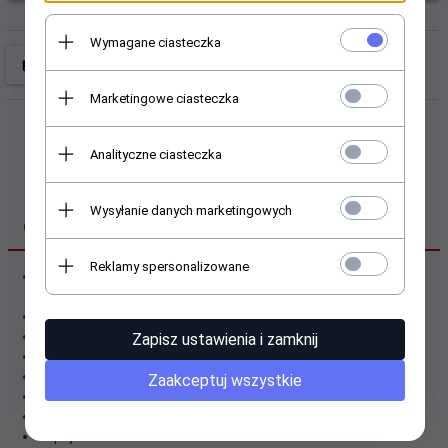
Wymagane ciasteczka
Marketingowe ciasteczka
Analityczne ciasteczka
Wysyłanie danych marketingowych
OPIS PRODUKTU
Reklamy spersonalizowane
Rajtuzki dziecięce świąteczne, rozmiar 4-6 lat (104 cm - 116
cm) firmy Aura.via.
Rajstopy posiadają połyskujące elementy.
Zabawne wzornictwo oraz wysokiej jakości materiały
Zapisz ustawienia i zamknij
Dla naszych młodych dam :)
Świetny pomysł na drobny prezent dla najbliższych
Zaakceptuj wszystkie
Bardzo miłe w dotyku
Real foto - przedstawia moje zdjęcie licytowanej partii.
Kupujesz to co widzisz.