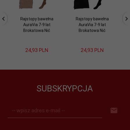
Rajstopy bawełna
Rajstopy bawełna
AuraVia 7-9 lat
AuraVia 7-9 lat
L
Brokatowa Nić
Brokatowa Nić
24,
93
PLN
24,
93
PLN
SUBSKRYPCJA
-- wpisz adres e-mail --