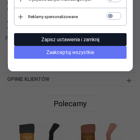
Kupujesz to co widzisz.
Wysokiej jakości, wykonane z 90% bawełny,5% poliamid, 5%
elastan
Reklamy spersonalizowane
Niepowtarzalne wzory!
Wywołują uśmiech na twarzy :) Śliczne :)
Polecam
Zapisz ustawienia i zamknij
Zaakceptuj wszystkie
DANE TECHNICZNE
OPINIE KLIENTÓW
Polecamy