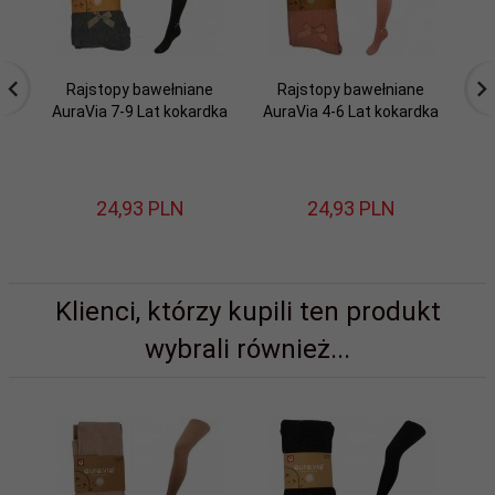
Rajstopy bawełniane
Rajstopy bawełniane
AuraVia 7-9 Lat kokardka
AuraVia 4-6 Lat kokardka
Au
24,
93
PLN
24,
93
PLN
Klienci, którzy kupili ten produkt
wybrali również...