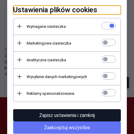
Ustawienia plików cookies
Niestety nie znaleziono
Wymagane ciasteczka
produktu!
Marketingowe ciasteczka
1. Sprawdź poprawność zapytania i spróbuj ponownie.
2. Ogranicz szukane słowa do jednego lub dwóch.
Analityczne ciasteczka
3. Podaj ogólną nazwę produktu, którego szukasz. Później
będziesz mógł ograniczyć wyniki wyszukiwania korzystając z
zaawansowanych filtrów.
Wysyłanie danych marketingowych
szukanie zaawansowane
Reklamy spersonalizowane
SUBSKRYPCJA
Zapisz ustawienia i zamknij
Zaakceptuj wszystkie