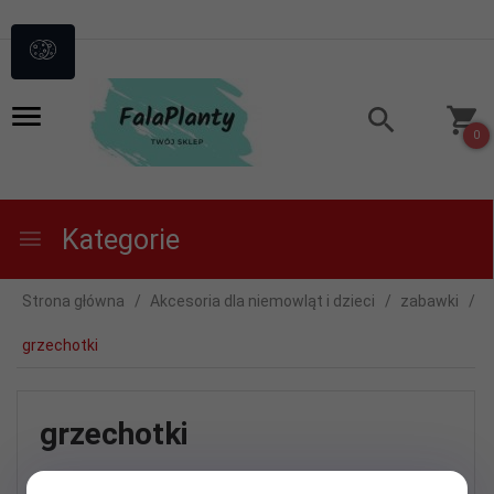
0
Kategorie
Strona główna
Akcesoria dla niemowląt i dzieci
zabawki
grzechotki
grzechotki