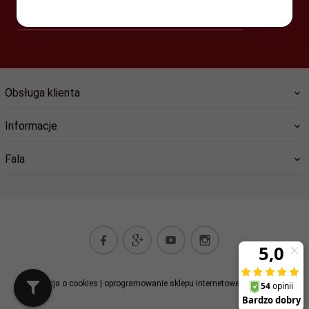
-- wpisz adres e-mail --
Obsługa klienta
Informacje
Fala
Informacja o cookies
|
oprogramowanie sklepu internetowego
RedCart.pl