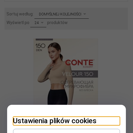
sort
Sortuj według:
DOMYŚLNEJ KOLEJNOŚCI
pop
Wyświetl po
produktów
24
Ustawienia plików cookies