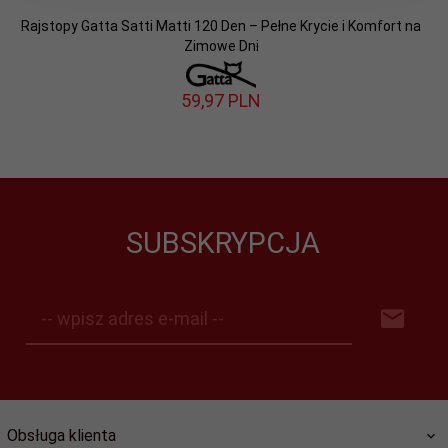
Rajstopy Gatta Satti Matti 120 Den – Pełne Krycie i Komfort na
Zimowe Dni
59,
97
PLN
SUBSKRYPCJA
-- wpisz adres e-mail --
Obsługa klienta