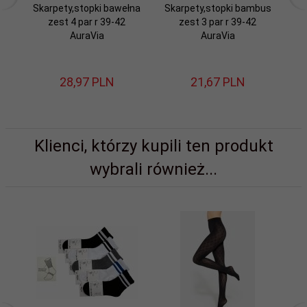
Skarpety,stopki bawełna
Skarpety,stopki bambus
zest 4 par r 39-42
zest 3 par r 39-42
ze
AuraVia
AuraVia
28,
97
PLN
21,
67
PLN
Klienci, którzy kupili ten produkt
wybrali również...