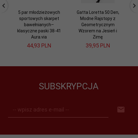
5 par młodzieżowych
Gatta Loretta 50 Den,
sportowych skarpet
Modne Rajstopy z
bawełnianych–
Geometrycznym
w
klasyczne paski 38-41
Wzorem na Jesień i
o
Aura.via
Zimę
44,
93
PLN
39,
95
PLN
SUBSKRYPCJA
-- wpisz adres e-mail --