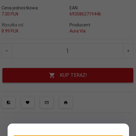
Cena jednostkowa:
EAN:
7.20 PLN
6935862719446
Wysyłka od:
Producent:
8.99 PLN
Aura.Via
KUP TERAZ!