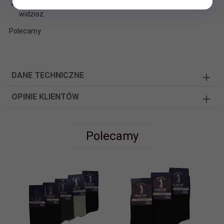
Rzeczywiste zdjęcie sprzedawanej partii, kupujesz to, co
widzisz.
Polecamy
DANE TECHNICZNE
OPINIE KLIENTÓW
Polecamy