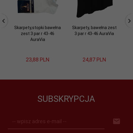
Skarpety,stopki bawełna
Skarpety, bawełna zest
zest 3 par r 43-46
3 par r 43-46 AuraVia
AuraVia
23,
88
PLN
24,
87
PLN
SUBSKRYPCJA
-- wpisz adres e-mail --