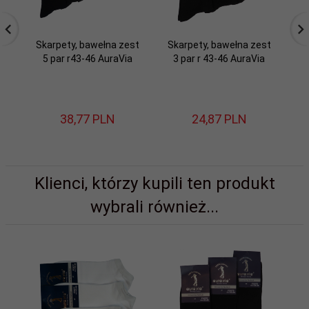
Skarpety, bawełna zest
Skarpety, bawełna zest
Sk
5 par r43-46 AuraVia
3 par r 43-46 AuraVia
38,
77
PLN
24,
87
PLN
Klienci, którzy kupili ten produkt
wybrali również...