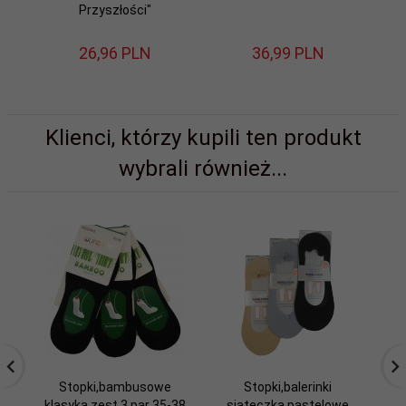
Przyszłości"
26,
96
PLN
36,
99
PLN
Klienci, którzy kupili ten produkt
wybrali również...
Stopki,bambusowe
Stopki,balerinki
St
klasyka zest.3 par 35-38
siateczka,pastelowe