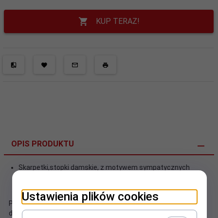
KUP TERAZ!
OPIS PRODUKTU
Skarpetki,stopki damskie, z motywem sympatycznych
kotów, wykonane w rozmiarze 35-38 renomowanej firmy
Aura.via.
Ustawienia plików cookies
Poznaj naszą kolekcję "Kocie Łapki"" – pięć par skarpetek, które
doda kroku lekkości i sercu radości.