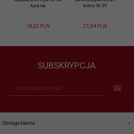
Aura.via
kolory 35-39
18,
22
PLN
21,
84
PLN
SUBSKRYPCJA
-- wpisz adres e-mail --
Obsługa klienta