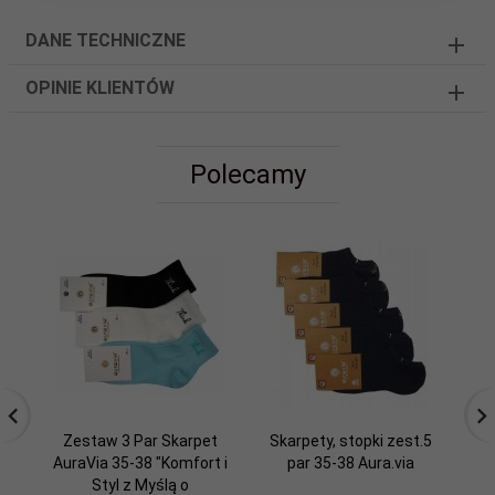
DANE TECHNICZNE
OPINIE KLIENTÓW
Polecamy
Zestaw 3 Par Skarpet
Skarpety, stopki zest.5
AuraVia 35-38 "Komfort i
par 35-38 Aura.via
mł
Styl z Myślą o