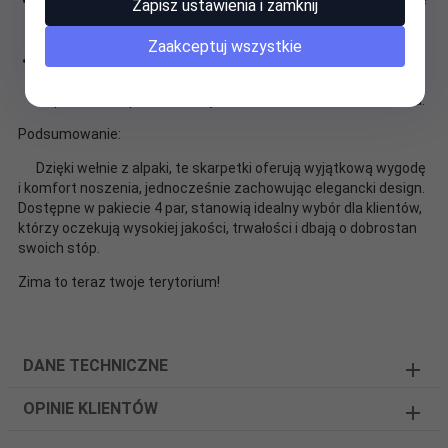
Właściwości bakteriostatyczne
: Wełna alpaka ma naturalne
Zapisz ustawienia i zamknij
właściwości, które hamują rozwój bakterii, co pomaga
utrzymać higienę stóp.
Zaakceptuj wszystkie
Niewchłanianie zapachów
: Dzięki brakowi tłuszczu we
włóknach, skarpety z wełny alpaki nie chłoną nieprzyjemnych
zapachów, co przekłada się na świeżość i komfort noszenia.
Podsumowanie:
Dzięki wełnie z alpaki, te skarpetki oferują wyjątkową wygodę
i komfort noszenia, jednocześnie zachowując elegancki design.
Dostępne w pakiecie 4 par, stanowią idealny wybór dla klientów,
którzy oczekują wysokiej jakości, trwałości i dbają o dobrostan
swoich stóp.
Zima to teraz twoje terytorium!
DANE TECHNICZNE
OPINIE KLIENTÓW