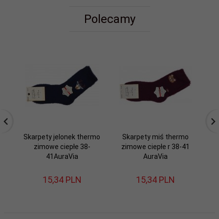
Polecamy
Skarpety jelonek thermo
Skarpety miś thermo
S
zimowe ciepłe 38-
zimowe ciepłe r 38-41
z
41AuraVia
AuraVia
15,
34
PLN
15,
34
PLN