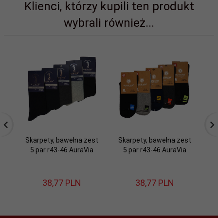
Klienci, którzy kupili ten produkt
wybrali również...
Skarpety, bawełna zest
Skarpety, bawełna zest
Sk
5 par r43-46 AuraVia
5 par r43-46 AuraVia
38,
77
PLN
38,
77
PLN