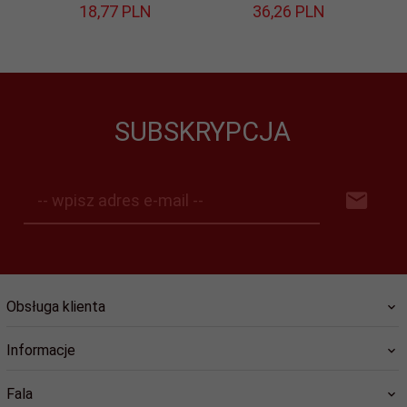
18,
77
PLN
36,
26
PLN
SUBSKRYPCJA
-- wpisz adres e-mail --
Obsługa klienta
Informacje
Fala