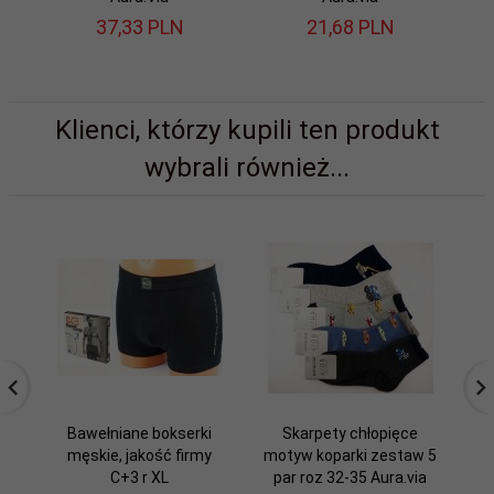
37,
33
PLN
21,
68
PLN
Klienci, którzy kupili ten produkt
wybrali również...
Bawełniane bokserki
Skarpety chłopięce
męskie, jakość firmy
motyw koparki zestaw 5
C+3 r XL
par roz 32-35 Aura.via