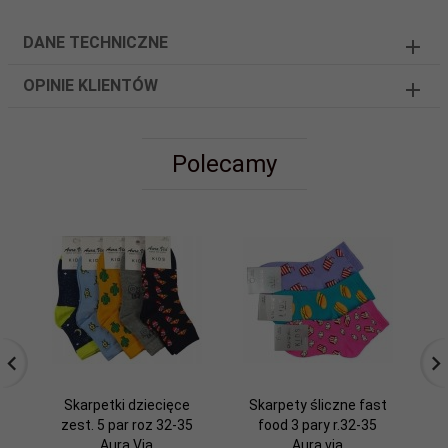
DANE TECHNICZNE
OPINIE KLIENTÓW
Polecamy
Skarpetki dziecięce
Skarpety śliczne fast
zest. 5 par roz 32-35
food 3 pary r.32-35
śl
Aura.Via
Aura.via