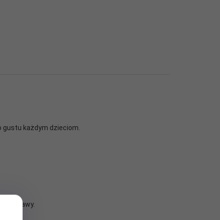
do gustu każdym dzieciom.
we zestawy.