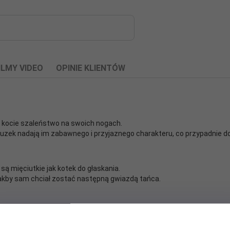
ILMY VIDEO
OPINIE KLIENTÓW
ją kocie szaleństwo na swoich nogach.
tuzek nadają im zabawnego i przyjaznego charakteru, co przypadnie 
ą mięciutkie jak kotek do głaskania.
 jakby sam chciał zostać następną gwiazdą tańca.
rem! Łatwo je zestawić z różnymi ubraniami, tworząc śmieszne, koloro