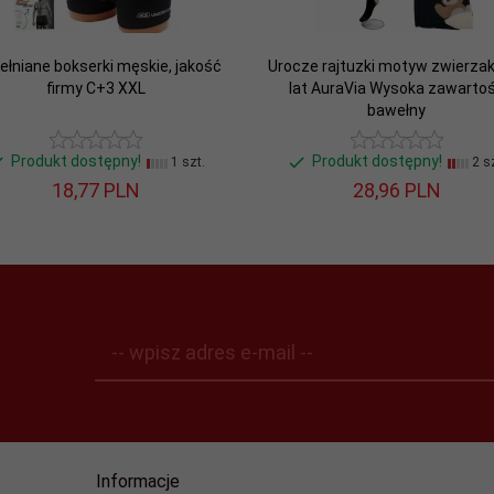
łniane bokserki męskie, jakość
Urocze rajtuzki motyw zwierzak
firmy C+3 XXL
lat AuraVia Wysoka zawarto
bawełny
Produkt dostępny!
Produkt dostępny!
1 szt.
2 sz
18,
77
PLN
28,
96
PLN
-- wpisz adres e-mail --
Informacje