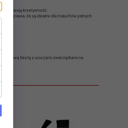
yrażać swoją kreatywność.
teru i sprawia, że są idealne dla maluchów pełnych
 się modową fiestą z uroczymi zwierzątkami na