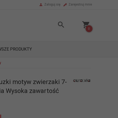
Zaloguj się
Zarejestruj mnie
0
SZE PRODUKTY
y
uzki motyw zwierzaki 7-
Via Wysoka zawartość
N