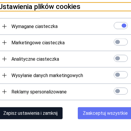
Ustawienia plików cookies
tuzki są idealnym canvasem dla małych artystów, którzy uwielbiają w
zę, a konkretnie kotki na pięcie! To dodaje im niepowtarzalnego charak
Wymagane ciasteczka
Marketingowe ciasteczka
Analityczne ciasteczka
ygoda w świecie dziecięcej wygody i kolorów. Niech każdy dzień stanie
Wysyłanie danych marketingowych
Reklamy spersonalizowane
lastan
Polecamy
Zapisz ustawienia i zamknij
Zaakceptuj wszystkie