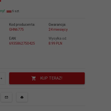
ny!
5 szt.
Kod producenta:
Gwarancja:
GHN6775
24 miesięcy
EAN:
Wysyłka od:
6935862750425
8.99 PLN
KUP TERAZ!