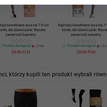
topy bawełniane aura.via 7-9 Lat
Rajstopy bawełniane aura.via 7-
kotki, dla dziewczynki. Wysoka
kotek, dla dziewczynki. Wyso
zawartość bawełny.
zawartość bawełny.
Produkt dostępny!
Produkt dostępny!
2 szt.
2 sz
28,
96
PLN
28,
96
PLN
nci, którzy kupili ten produkt wybrali równi