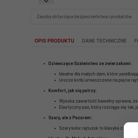
Zasoby dotyczące bezpieczeństwa i produktów
OPIS PRODUKTU
DANE TECHNICZNE
F
Dziewczęce Szaleństwo ze zwierzakami:
Idealne dla małych dam, które uwielbia
Urocze kotki umieszczone na pięcie raj
Cechy
Wysoka zawartość bawełny
dodatkowe:
Komfort, jak się patrzy:
Wysoka zawartość bawełny sprawia, że s
EAN:
6935862750425
Elastyczny pas, który rozciąga się tak,
Szary, ale z Pazurem::
Kolekcja:
Urocze zwierzaki
Szary kolor rajtuzek to klasyka z pazu
Kolor:
Ciemno szary