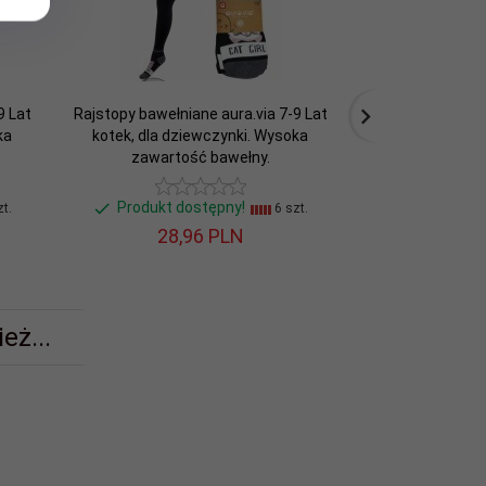
9 Lat
Rajstopy bawełniane aura.via 7-9 Lat
Rajstopy bawełni
ka
kotek, dla dziewczynki. Wysoka
wzór w panterkę
zawartość bawełny.
Wysoka zawarto
Produkt dostępny!
Produkt d
t.
6 szt.
28,
96
PLN
28,
eż...