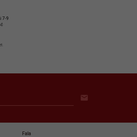
i 7-9
ść
t.
Fala