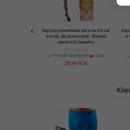
Wiek
+ 7 lat
dziecka:
Zestaw:
Nie
Rajstopy bawełniane aura.via 4-6 Lat
Rajs
w kotki, dla dziewczynki. Wysoka
w 
zawartość bawełny.
Produkt dostępny!
3 szt.
28,
96
PLN
Klie