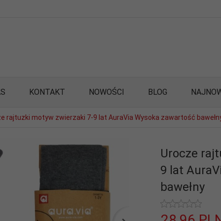
AS
KONTAKT
NOWOŚCI
BLOG
NAJNOW
e rajtuzki motyw zwierzaki 7-9 lat AuraVia Wysoka zawartość bawełn
Urocze rajt
9 lat Aura
bawełny
28,
96
PL