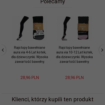
Polecamy
Rajstopy bawełniane
Rajstopy bawełniane
aura.via 4-6 Lat kotek,
aura.via 10-12 Lat kotek,
au
dla dziewczynki. Wysoka
dla dziewczynki. Wysoka
zawartość bawełny.
zawartość bawełny.
28,
96
PLN
28,
96
PLN
Klienci, którzy kupili ten produkt