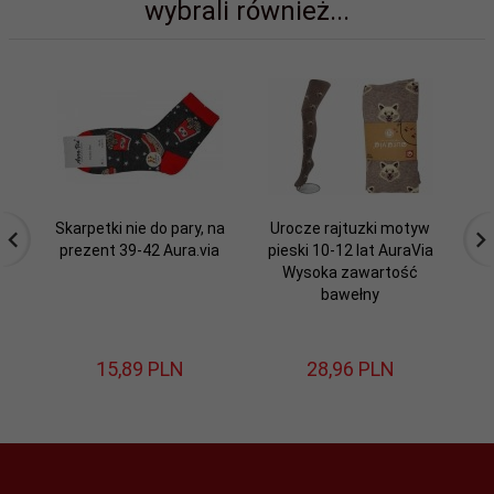
wybrali również...
Skarpetki nie do pary, na
Urocze rajtuzki motyw
prezent 39-42 Aura.via
pieski 10-12 lat AuraVia
b
Wysoka zawartość
ak
bawełny
15,
89
PLN
28,
96
PLN