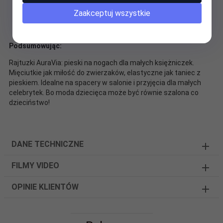
Idealne dla dzieci, które zawsze marzyły o psie, ale
Zaakceptuj wszystkie
dostaną przynajmniej pieskowe rajtuzki!
Podsumowując:
Rajtuzki AuraVia: pieski na nogach dla małych księżniczek.
Mięciutkie jak miłość do zwierzaków, elastyczne jak taniec z
pieskiem. Idealne na spacery w salonie i przyjęcia dla małych
celebrytek. Bo moda dziecięca może być równie szalona co
dzieciństwo!
DANE TECHNICZNE
FILMY VIDEO
OPINIE KLIENTÓW