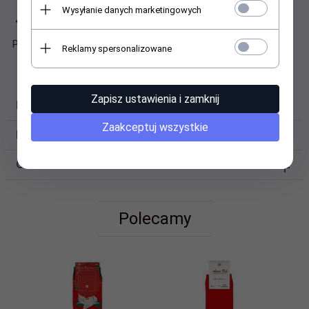
licytowanej partii.
Wysyłanie danych marketingowych
Prześliczne - Wywołują uśmiech na twarzy :)
Polecamy.
Reklamy spersonalizowane
Zapisz ustawienia i zamknij
DANE TECHNICZNE
Zaakceptuj wszystkie
FILMY VIDEO
OPINIE KLIENTÓW
Polecamy