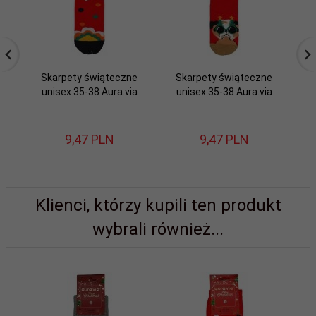
Skarpety świąteczne
Skarpety świąteczne
S
unisex 35-38 Aura.via
unisex 35-38 Aura.via
35
gw
9,
47
PLN
9,
47
PLN
Klienci, którzy kupili ten produkt
wybrali również...