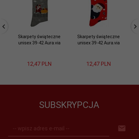
Skarpety świąteczne
Skarpety świąteczne
S
unisex 39-42 Aura.via
unisex 39-42 Aura.via
12,
47
PLN
12,
47
PLN
SUBSKRYPCJA
-- wpisz adres e-mail --