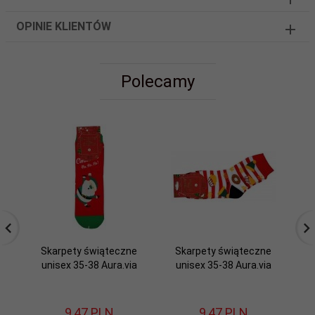
OPINIE KLIENTÓW
Polecamy
Skarpety świąteczne
Skarpety świąteczne
S
unisex 35-38 Aura.via
unisex 35-38 Aura.via
u
9,
47
PLN
9,
47
PLN