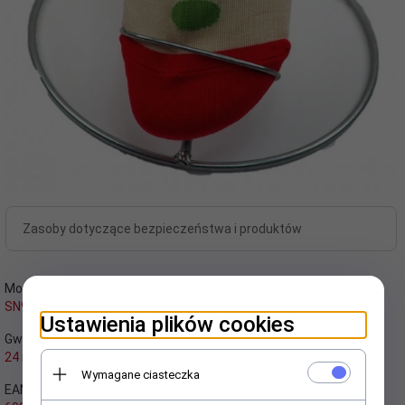
Zasoby dotyczące bezpieczeństwa i produktów
Model:
Kod producenta:
SN9073
SN9073
Ustawienia plików cookies
Gwarancja:
Realizacja zamówienia:
24 miesięcy
24 godzin
Wymagane ciasteczka
EAN:
Wysyłka od: