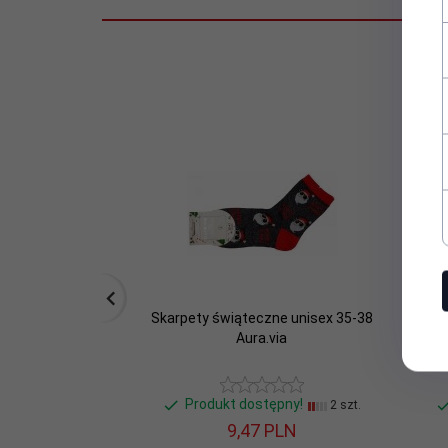
Płeć:
Unisex
Sezon:
Świąteczny :)
Skład
85% bawełny,10% poliamid, 5% e
materiałowy:
Stan:
Nowy
Zestaw:
Nie
Skarpety świąteczne unisex 35-38
Ska
Aura.via
Produkt dostępny!
2 szt.
9,
47
PLN