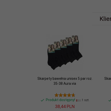
Klie
Skarpety bawełna unisex 5 par roz.
Skar
35-38 Aura.via
Produkt dostępny!
1 szt.
38,
44
PLN