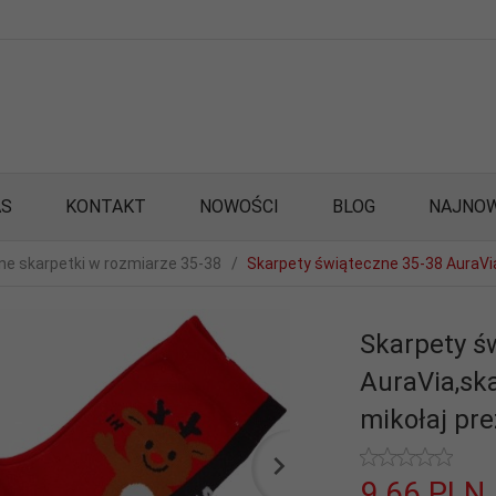
AS
KONTAKT
NOWOŚCI
BLOG
NAJNOW
e skarpetki w rozmiarze 35-38
Skarpety świąteczne 35-38 AuraVia
Skarpety ś
AuraVia,sk
mikołaj pr
9,
66
PLN