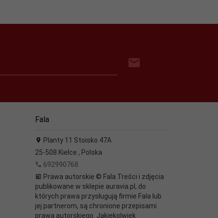
Fala
Planty 11 Stoisko 47A
25-508
Kielce
,
Polska
692990768
Prawa autorskie © Fala Treści i zdjęcia
publikowane w sklepie auravia.pl, do
których prawa przysługują firmie Fala lub
jej partnerom, są chronione przepisami
prawa autorskiego. Jakiekolwiek