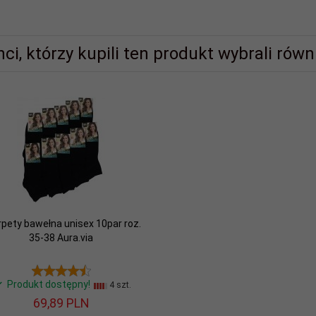
nci, którzy kupili ten produkt wybrali równi
pety bawełna unisex 10par roz.
35-38 Aura.via
Produkt dostępny!
4 szt.
69,
89
PLN