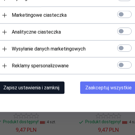
Marketingowe ciasteczka
Polecamy
Analityczne ciasteczka
Wysyłanie danych marketingowych
lastan
Reklamy spersonalizowane
Zapisz ustawienia i zamknij
Zaakceptuj wszystkie
rpety świąteczne unisex 35-38
Skarpety świąteczne unisex 3
Aura.via
Aura.via
Produkt dostępny!
Produkt dostępny!
4 szt.
4 sz
9,
47
PLN
9,
47
PLN