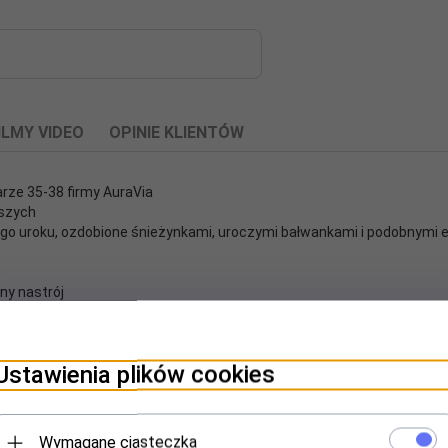
ILMY VIDEO
OPINIE KLIENTÓW
rze 35-38 firmy AuraVia
ższych
znego uroku, ozdobione śnieżynkami, uroczymi bałwankami i podobnymi
tecznego blasku!
ny nastrój
ęcie licytowanej partii.
Ustawienia plików cookies
Wymagane ciasteczka