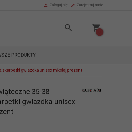
Zaloguj się
Zarejestruj mnie
0
SZE PRODUKTY
,skarpetki gwiazdka unisex mikołaj prezent
wiąteczne 35-38
arpetki gwiazdka unisex
ezent