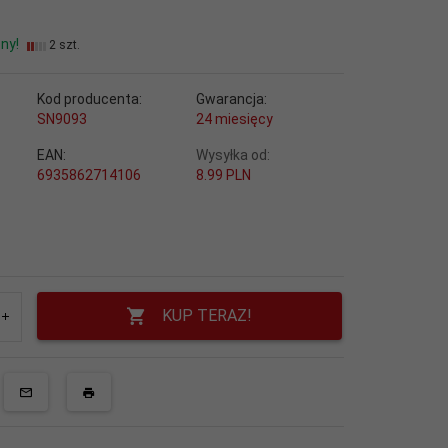
ny!
2 szt.
Kod producenta:
Gwarancja:
SN9093
24 miesięcy
EAN:
Wysyłka od:
6935862714106
8.99 PLN
KUP TERAZ!