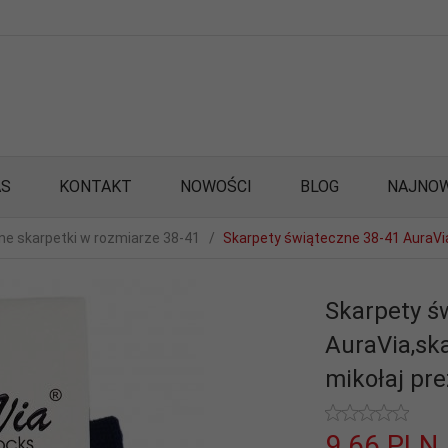
AS
KONTAKT
NOWOŚCI
BLOG
NAJNOW
e skarpetki w rozmiarze 38-41
Skarpety świąteczne 38-41 AuraVia
Skarpety ś
AuraVia,sk
mikołaj pr
9,
66
PLN