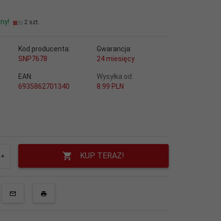
ny!
2 szt.
Kod producenta:
Gwarancja:
SNP7678
24 miesięcy
EAN:
Wysyłka od:
6935862701340
8.99 PLN
KUP TERAZ!