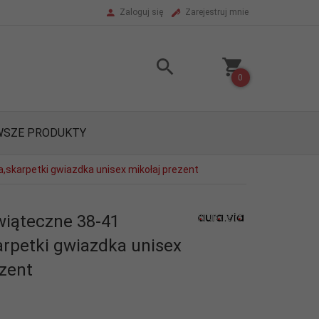
Zaloguj się
Zarejestruj mnie
0
SZE PRODUKTY
,skarpetki gwiazdka unisex mikołaj prezent
wiąteczne 38-41
arpetki gwiazdka unisex
ezent