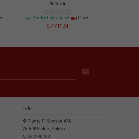
Aura.via
Produkt dostępny!
t.
11 szt.
9,
47
PLN
Fala
Planty 11 Stoisko 47A
25-508
Kielce
,
Polska
692990768