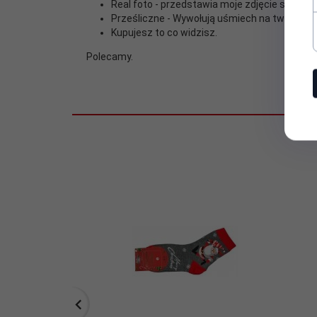
Real foto - przedstawia moje zdjęcie sprzeda
EAN:
6935862701340
Prześliczne - Wywołują uśmiech na twarzy :)
Kupujesz to co widzisz.
Fason:
Klasyczne
Polecamy.
Kolekcja:
Mikołajki
Płeć:
Unisex
Sezon:
Świąteczny :)
Skład
85% bawełny,10% poliamid, 5% e
materiałowy:
Stan:
Nowy
Zestaw:
Nie