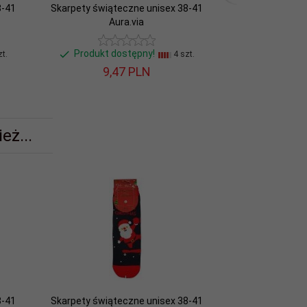
8-41
Skarpety świąteczne unisex 38-41
Skarpety świąt
Aura.via
Au
Produkt dostępny!
Produkt d
t.
4 szt.
9,
47
PLN
9,
4
eż...
8-41
Skarpety świąteczne unisex 38-41