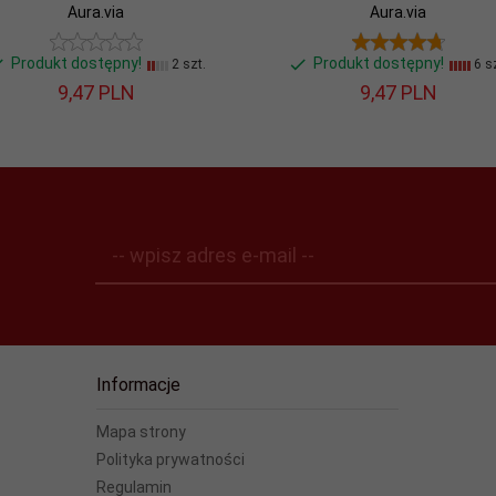
Aura.via
Aura.via
Produkt dostępny!
Produkt dostępny!
2 szt.
6 sz
9,
47
PLN
9,
47
PLN
-- wpisz adres e-mail --
Informacje
Mapa strony
Polityka prywatności
Regulamin