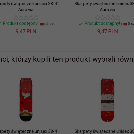
rpety świąteczne unisex 38-41
Skarpety świąteczne unisex 3
Aura.via
Aura.via
Produkt dostępny!
Produkt dostępny!
5 szt.
5 sz
9,
47
PLN
9,
47
PLN
nci, którzy kupili ten produkt wybrali równi
rpety świąteczne unisex 38-41
Skarpety świąteczne unisex 3