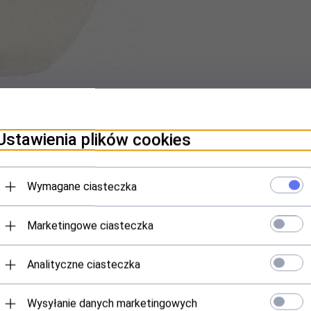
Ustawienia plików cookies
ILMY VIDEO
OPINIE KLIENTÓW
Wymagane ciasteczka
rze 38-41 firmy AuraVia
Marketingowe ciasteczka
ższych
znego uroku, ozdobione śnieżynkami, uroczymi bałwankami i podobnymi
Analityczne ciasteczka
tecznego blasku!
ny nastrój
Wysyłanie danych marketingowych