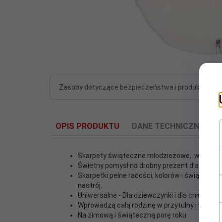
Zasoby dotyczące bezpieczeństwa i produktów
OPIS PRODUKTU
DANE TECHNICZNE
F
Skarpety świąteczne młodzieżowe, w rozmia
Świetny pomysł na drobny prezent dla najbli
Skarpetki pełne radości, kolorów i świątec
nastrój.
Cechy
Uniwersalne - Dla dziewczynki i dla chłopca
Wspaniałe skarpetki pełne świą
dodatkowe:
Wprowadzą całą rodzinę w przytulny i magicz
Na zimową i świąteczną porę roku