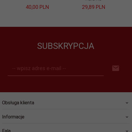
40,
00
PLN
29,
89
PLN
SUBSKRYPCJA
-- wpisz adres e-mail --
Obsługa klienta
Informacje
Fala