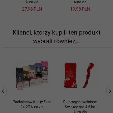
Aura.via
Aura.via
27,
98
PLN
19,
98
PLN
Klienci, którzy kupili ten produkt
wybrali również...
Podkolanówki koty 5par
Rajstopy bawełniane
24-27 Aura.via
Świąteczne 4-6 lat
Aura.Via