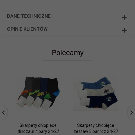
DANE TECHNICZNE
OPINIE KLIENTÓW
Polecamy
Skarpety chłopięce
Skarpety chłopięce
Sk
dinozaur 4 pary 24-27
zestaw 3 par roz 24-27
p