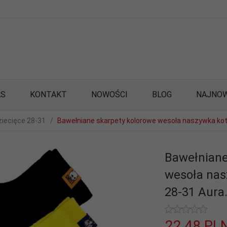
AS
KONTAKT
NOWOŚCI
BLOG
NAJNOW
ziecięce 28-31
Bawełniane skarpety kolorowe wesoła naszywka kota
Bawełniane
wesoła nas
28-31 Aura.
22,
48
PL