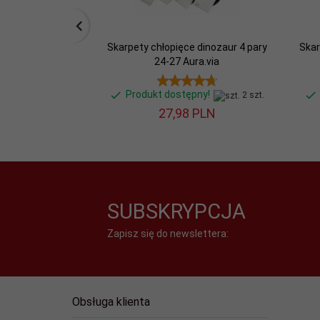
Skarpety chłopięce dinozaur 4 pary
Skar
24-27 Aura.via
Produkt dostępny!
2 szt.
27,
98
PLN
SUBSKRYPCJA
Zapisz się do newslettera:
Obsługa klienta