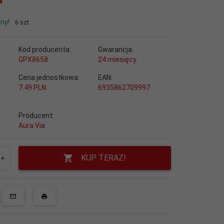
ny!
6 szt.
Kod producenta:
Gwarancja:
GPX8658
24 miesięcy
Cena jednostkowa:
EAN:
7.49 PLN
6935862709997
Producent:
Aura.Via
KUP TERAZ!