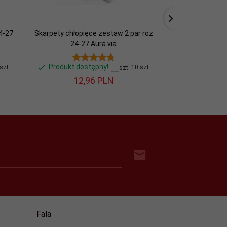
24-27
Skarpety chłopięce zestaw 2 par roz
Skarpetki dziec
24-27 Aura.via
24-27
Produkt dostępny!
Produkt do
szt.
10 szt.
12,
96
PLN
34,
Fala