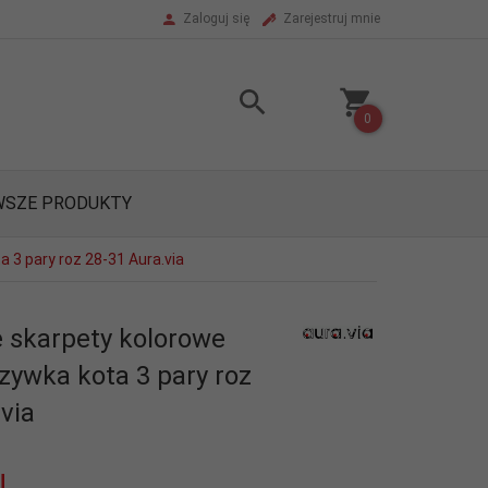
Zaloguj się
Zarejestruj mnie
0
SZE PRODUKTY
 3 pary roz 28-31 Aura.via
 skarpety kolorowe
zywka kota 3 pary roz
via
N