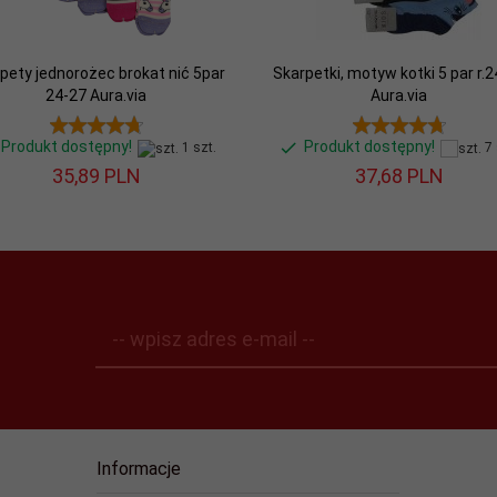
pety jednorożec brokat nić 5par
Skarpetki, motyw kotki 5 par r.
24-27 Aura.via
Aura.via
Produkt dostępny!
Produkt dostępny!
1 szt.
7 
35,
89
PLN
37,
68
PLN
-- wpisz adres e-mail --
Informacje