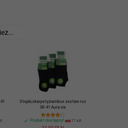
eż...
-41
Stopki,skarpety,bambus zestaw roz
38-41 Aura.via
Produkt dostępny!
t.
17 szt.
21,
00
PLN