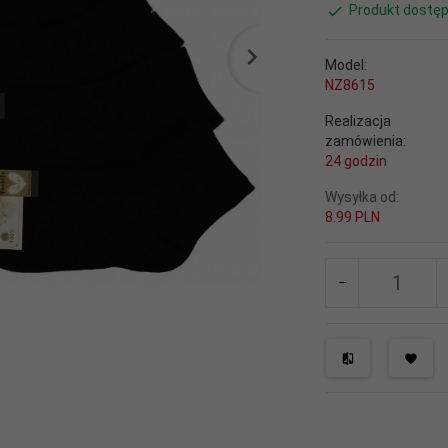
Produkt dostęp
Model:
NZ8615
Realizacja
zamówienia:
24 godzin
Wysyłka od:
8.99 PLN