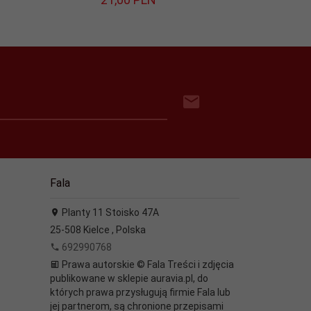
Fala
Planty 11 Stoisko 47A
25-508
Kielce
,
Polska
692990768
Prawa autorskie © Fala Treści i zdjęcia
publikowane w sklepie auravia.pl, do
których prawa przysługują firmie Fala lub
jej partnerom, są chronione przepisami