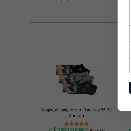
5 par
w zestawie:
Płeć:
Unisex
Sezon:
Całoroczny
Skład
85% bawełny,10% poliamid, 5% e
surowcowy:
Stan:
Nowy
Zestaw:
tak
Stopki, chłopięce zest.3 par roz 35-38
Stopk
Aura.via
Produkt dostępny!
2 szt.