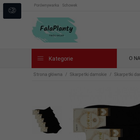
Porównywarka
Schowek
Kategorie
O N
Strona główna
Skarpetki damskie
Skarpetki da