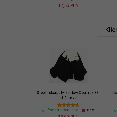
17,
56
PLN
Klie
Stopki, skarpety, zestaw 3 par roz 38-
sk
41 Aura.via
Produkt dostępny!
10 szt.
19,
07
PLN