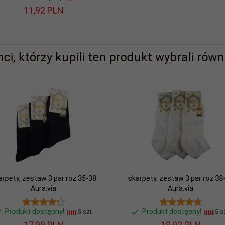
11,
92
PLN
nci, którzy kupili ten produkt wybrali równi
arpety, zestaw 3 par roz 35-38
skarpety, zestaw 3 par roz 38
Aura.via
Aura.via
Produkt dostępny!
Produkt dostępny!
5 szt.
5 sz
17,
99
PLN
19,
92
PLN