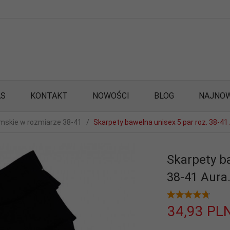
AS
KONTAKT
NOWOŚCI
BLOG
NAJNOW
mskie w rozmiarze 38-41
Skarpety bawełna unisex 5 par roz. 38-41 
Skarpety ba
38-41 Aura.
34,
93
PL