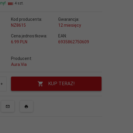
ny!
4 szt.
Kod producenta:
Gwarancja:
NZ8615
12 miesięcy
Cena jednostkowa:
EAN:
6.99 PLN
6935862750609
Producent:
Aura.Via
KUP TERAZ!