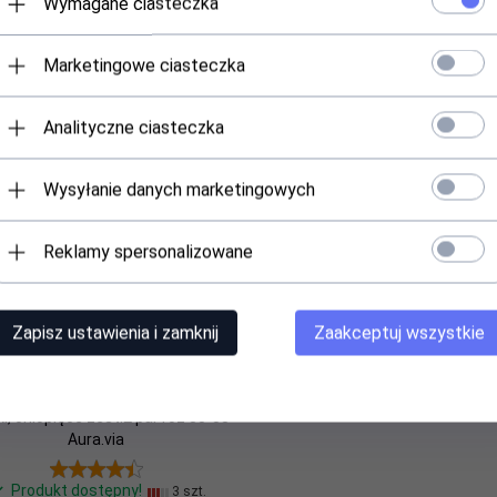
Wymagane ciasteczka
Marketingowe ciasteczka
Analityczne ciasteczka
Polecamy
Wysyłanie danych marketingowych
lastan
Reklamy spersonalizowane
Zapisz ustawienia i zamknij
Zaakceptuj wszystkie
i, chłopięce zest.2 par roz 35-38
Aura.via
Produkt dostępny!
3 szt.