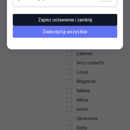
Julimex
Kinga
Zapisz ustawienia i zamknij
Knittex
Zaakceptuj wszystkie
Kota
LA/MA
Lapinee
livco corsetti
Lores
Magnetis
Milena
Mitex
noviti
Obsessive
Rehe