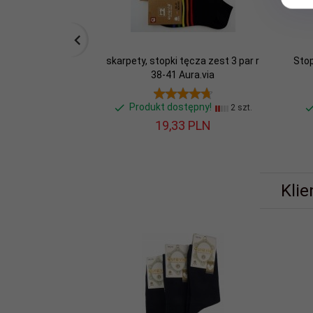
skarpety, stopki tęcza zest 3 par r
Stop
38-41 Aura.via
Produkt dostępny!
2 szt.
19,
33
PLN
Klie