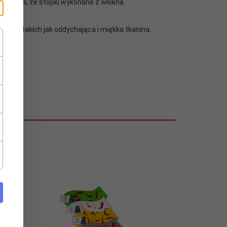
 oznacza, że stopki wykonane z włókna
ci, takich jak oddychająca i miękka tkanina,