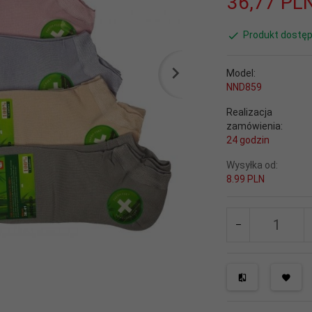
36,
77
PL
Produkt dostęp
Model:
NND859
Realizacja
zamówienia:
24 godzin
Wysyłka od:
8.99 PLN