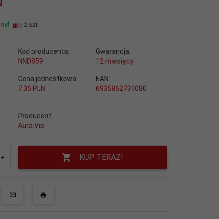
N
ny!
2 szt.
Kod producenta:
Gwarancja:
NND859
12 miesięcy
Cena jednostkowa:
EAN:
7.35 PLN
6935862731080
Producent:
Aura.Via
KUP TERAZ!