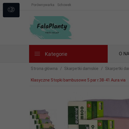
Porównywarka
Schowek
Kategorie
O N
Strona główna
Skarpetki damskie
Skarpetki da
Klasyczne Stopki bambusowe 5 par r.38-41 Aura.via