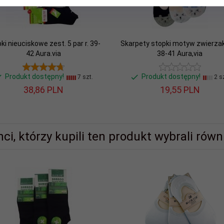
ki nieuciskowe zest. 5 par r. 39-
Skarpety stopki motyw zwierzak
42 Aura.via
38-41 Aura,via
Produkt dostępny!
Produkt dostępny!
7 szt.
2 sz
38,
86
PLN
19,
55
PLN
nci, którzy kupili ten produkt wybrali równi