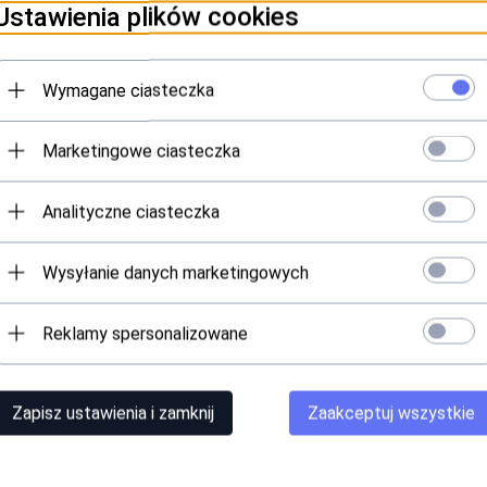
n, który wymaga mniej wody i pestycydów niż wiele innych roślin, co
Ustawienia plików cookies
niż stopki wykonane z innych materiałów.
ego w klasycznych pastelowych kolorach mogą zapewnić wiele korzyś
, trwałość, ekologiczność oraz klasyczny wygląd.
Wymagane ciasteczka
Marketingowe ciasteczka
Analityczne ciasteczka
iamid, 5% elastan
Wysyłanie danych marketingowych
Polecamy
Reklamy spersonalizowane
Zapisz ustawienia i zamknij
Zaakceptuj wszystkie