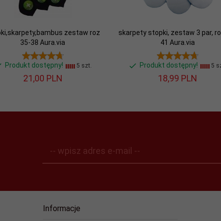
ki,skarpety,bambus zestaw roz
skarpety stopki, zestaw 3 par, ro
35-38 Aura.via
41 Aura.via
Produkt dostępny!
Produkt dostępny!
5 szt.
5 sz
21,
00
PLN
18,
99
PLN
-- wpisz adres e-mail --
Informacje