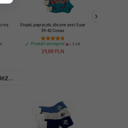
i roz
Stopki, papryczki ,śliczne zest.5 par
Skaretki, klasycz
39-42 Cosas
41 A
Produkt dostępny!
Produkt d
t.
2 szt.
29,
88
PLN
34,
eż...