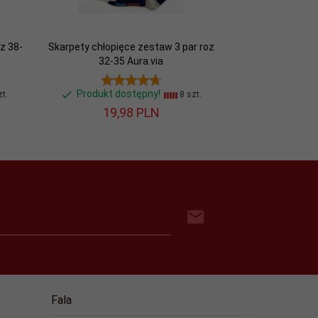
z 38-
Skarpety chłopięce zestaw 3 par roz
32-35 Aura.via
Produkt dostępny!
t.
8 szt.
19,
98
PLN
Fala