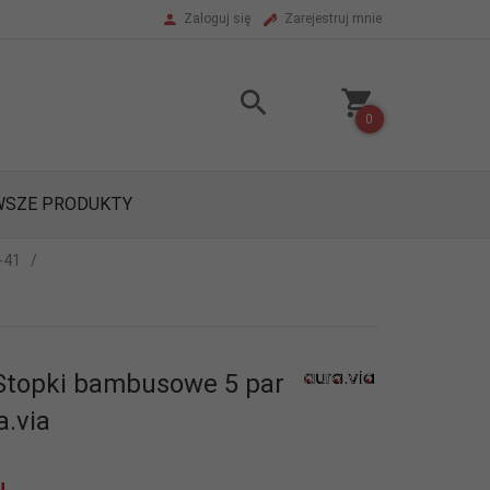
Zaloguj się
Zarejestruj mnie
0
SZE PRODUKTY
-41
Stopki bambusowe 5 par
a.via