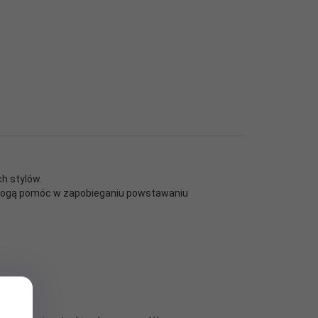
h stylów.
 mogą pomóc w zapobieganiu powstawaniu