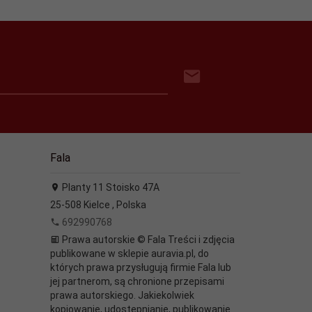
Fala
Planty 11 Stoisko 47A
25-508
Kielce
,
Polska
692990768
Prawa autorskie © Fala Treści i zdjęcia
publikowane w sklepie auravia.pl, do
których prawa przysługują firmie Fala lub
jej partnerom, są chronione przepisami
prawa autorskiego. Jakiekolwiek
kopiowanie, udostępnianie, publikowanie