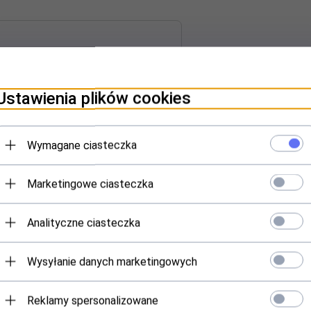
ILMY VIDEO
OPINIE KLIENTÓW
Ustawienia plików cookies
rozmiarze 0-6 miesięcy.
Wymagane ciasteczka
ższych
wizerunkiem uroczego Bałwanka.
Marketingowe ciasteczka
ej partii
Analityczne ciasteczka
Wysyłanie danych marketingowych
Reklamy spersonalizowane