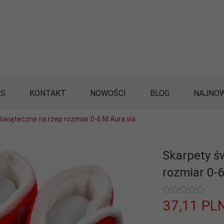
AS
KONTAKT
NOWOŚCI
BLOG
NAJNOW
świąteczne na rzep rozmiar 0-6 M Aura.via
Skarpety ś
rozmiar 0-6
37,
11
PL