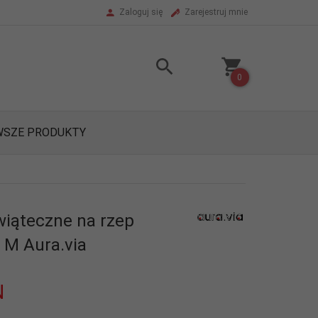
Zaloguj się
Zarejestruj mnie
0
SZE PRODUKTY
wiąteczne na rzep
 M Aura.via
N