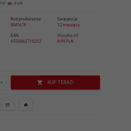
ny!
3 szt.
Kod producenta:
Gwarancja:
BM1676
12 miesięcy
EAN:
Wysyłka od:
6935862710252
8.99 PLN
KUP TERAZ!