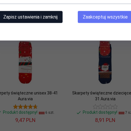
Zapisz ustawienia i zamknij
Zaakceptuj wszystkie
Polecamy
rpety świąteczne unisex 38-41
Skarpety świąteczne dziecięce
Aura.via
31 Aura.via
Produkt dostępny!
Produkt dostępny!
6 szt.
7 sz
9,
47
PLN
8,
91
PLN