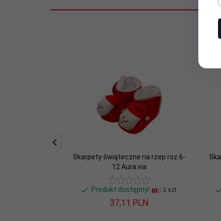
Sezon:
Świąteczny :)
Stan:
Nowy
Wiek
0-6 miesięcy
dziecka:
Skarpety świąteczne na rzep roz 6-
Ska
12 Aura.via
Produkt dostępny!
3 szt.
37,
11
PLN