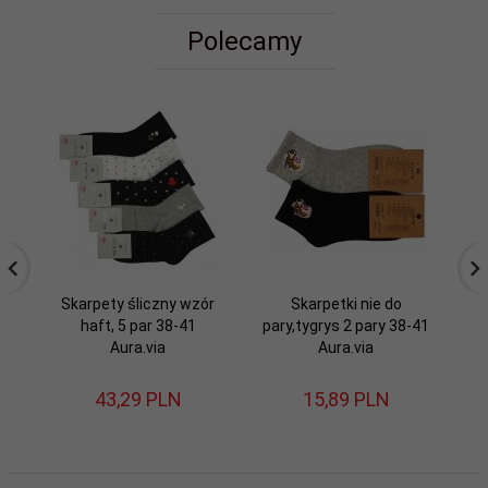
Polecamy
Skarpety śliczny wzór
Skarpetki nie do
haft, 5 par 38-41
pary,tygrys 2 pary 38-41
k
Aura.via
Aura.via
g
43,
29
PLN
15,
89
PLN