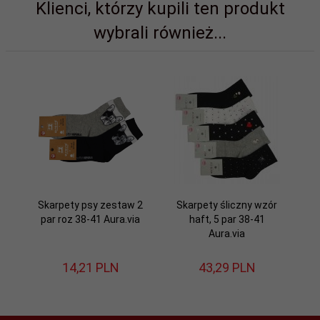
Klienci, którzy kupili ten produkt
wybrali również...
Skarpety psy zestaw 2
Skarpety śliczny wzór
par roz 38-41 Aura.via
haft, 5 par 38-41
Aura.via
14,
21
PLN
43,
29
PLN