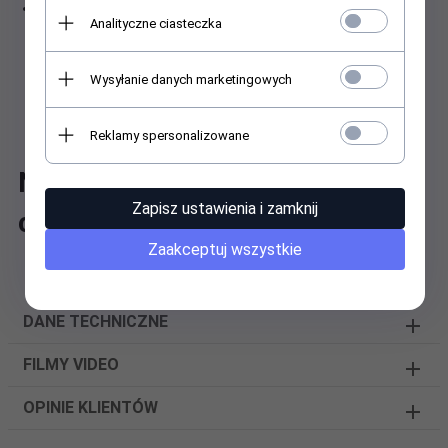
Pozostałe kolory i wzory na innych moich ofertach
Analityczne ciasteczka
Polecam
Kielce.
Wysyłanie danych marketingowych
Galeria "Planty" stoisko 47A
Reklamy spersonalizowane
Najwyższa jakość - optymalna
Zapisz ustawienia i zamknij
cena !
Zaakceptuj wszystkie
DANE TECHNICZNE
FILMY VIDEO
OPINIE KLIENTÓW