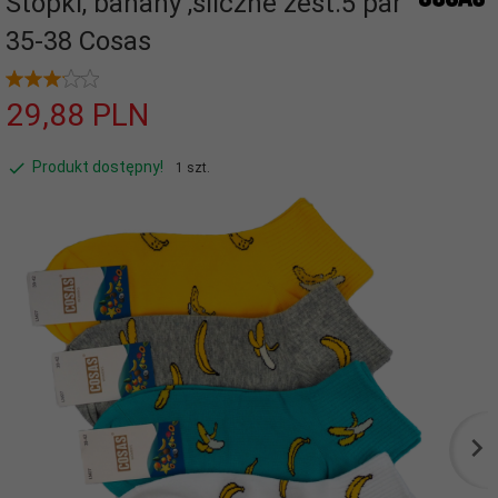
Stopki, banany ,śliczne zest.5 par
35-38 Cosas
29,
88
PLN
Produkt dostępny!
1 szt.