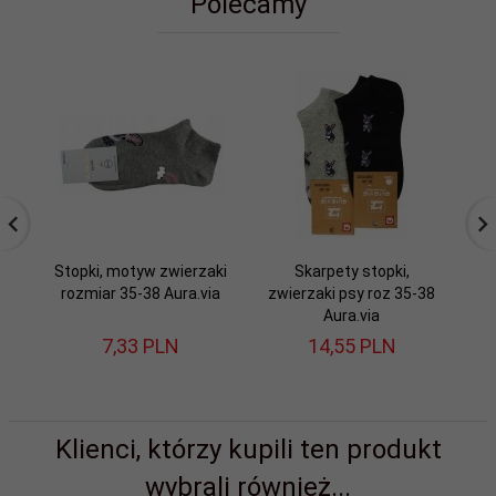
Polecamy
Stopki, motyw zwierzaki
Skarpety stopki,
O
rozmiar 35-38 Aura.via
zwierzaki psy roz 35-38
ce
Aura.via
7,
33
PLN
14,
55
PLN
Klienci, którzy kupili ten produkt
wybrali również...