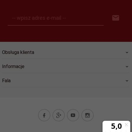
-- wpisz adres e-mail --
Obsługa klienta
Informacje
Fala