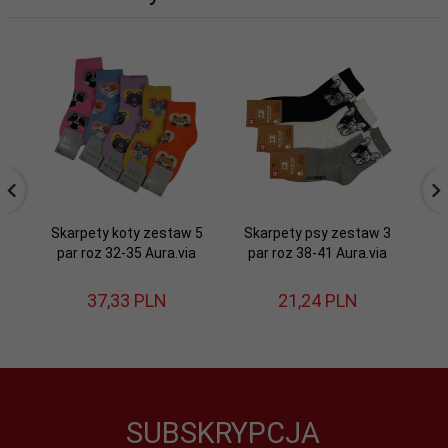
Skarpety koty zestaw 5
Skarpety psy zestaw 3
par roz 32-35 Aura.via
par roz 38-41 Aura.via
,ś
37,
33
PLN
21,
24
PLN
SUBSKRYPCJA