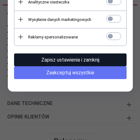
Analityczne ciasteczka
Skarpetki, stopki damskie, motyw owoce warzywa rozmiar
35-38 firmy COSAS. Wysoka zawartość bawełny.
Wysyłanie danych marketingowych
Bardzo miłe w dotyku
Wykonane z najlepszej jakości tkanin
Reklamy spersonalizowane
Na każdą porę roku
Real foto - przedstawia moje zdjęcie licytowanej partii.
Kupujesz to co widzisz.
Wysokiej jakości, wykonane z 95% bawełny, 5% spandex
Zapisz ustawienia i zamknij
Niepowtarzalne wzory!
Wywołują uśmiech na twarzy :)
Zaakceptuj wszystkie
Jednym słowem - śliczne
DANE TECHNICZNE
OPINIE KLIENTÓW