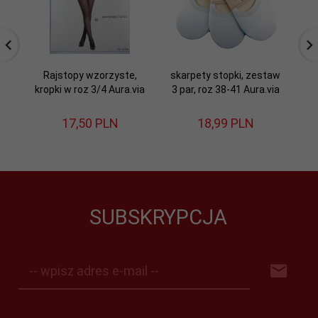
Rajstopy wzorzyste,
skarpety stopki, zestaw
St
kropki w roz 3/4 Aura.via
3 par, roz 38-41 Aura.via
17,
50
PLN
18,
99
PLN
SUBSKRYPCJA
-- wpisz adres e-mail --