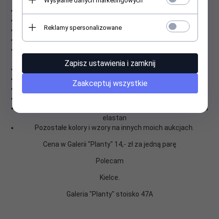
Wysyłanie danych marketingowych
Kolorowe skarpetki męskie rozmiar 43-46 firmy Aura.via
Bardzo miłe w dotyku
Reklamy spersonalizowane
Wykonane z dobrej jakości tkanin
Na każdą porę roku
Niepowtarzalny wzór, dla wszystkich miłośników dobrej
zabawy
Zapisz ustawienia i zamknij
Wywołują uśmiech na twarzy :)
Idealne na prezent
Zaakceptuj wszystkie
Real foto - przedstawia moje zdjęcie licytowanej partii
kupujesz to co widzisz.
Wysokiej jakości, wykonane z 85% bawełny,10% poliamid, 5%
elastan
Pozostałe kolory i wzory na innych moich aukcjach.
Cena w Galerii "Planty" 14,- zł za jedną parę
Polecam
Kielce.
Galeria "Planty" stoisko 47A