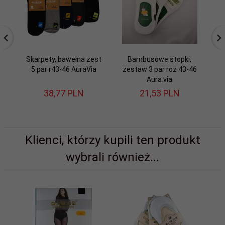
Skarpety, bawełna zest
Bambusowe stopki,
5 par r43-46 AuraVia
zestaw 3 par roz 43-46
ze
Aura.via
38,
77
PLN
21,
53
PLN
Klienci, którzy kupili ten produkt
wybrali również...