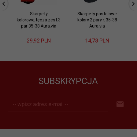
Skarpety
Skarpety pastelowe
kolorowe,tęcza zest.3
kolory 2 pary r. 35-38
z
par 35-38 Aura.via
Aura.via
29,
92
PLN
14,
78
PLN
SUBSKRYPCJA
-- wpisz adres e-mail --