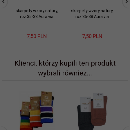
skarpety wzory natury,
skarpety wzory natury,
s
roz 35-38 Aura.via
roz 35-38 Aura.via
7,
50
PLN
7,
50
PLN
Klienci, którzy kupili ten produkt
wybrali również...