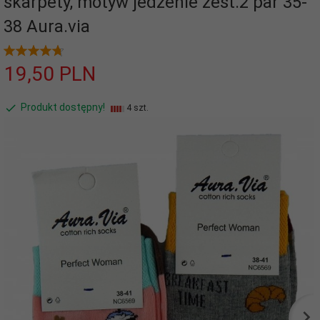
skarpety, motyw jedzenie zest.2 par 35-
38 Aura.via
19,
50
PLN
Produkt dostępny!
4 szt.